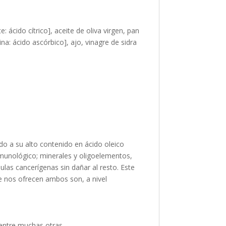
 ácido cítrico], aceite de oliva virgen, pan
ina: ácido ascórbico], ajo, vinagre de sidra
do a su alto contenido en ácido oleico
nmunológico; minerales y oligoelementos,
ulas cancerígenas sin dañar al resto. Este
ue nos ofrecen ambos son, a nivel
 entre muchas otras.