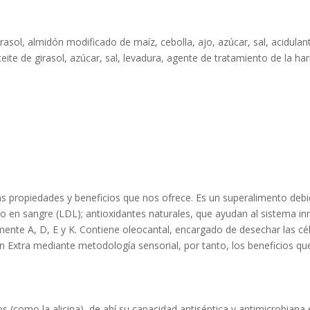
sol, almidón modificado de maíz, cebolla, ajo, azúcar, sal, acidulante:
ceite de girasol, azúcar, sal, levadura, agente de tratamiento de la har
as propiedades y beneficios que nos ofrece. Es un superalimento debi
lo en sangre (LDL); antioxidantes naturales, que ayudan al sistema i
lmente A, D, E y K. Contiene oleocantal, encargado de desechar las cél
gen Extra mediante metodología sensorial, por tanto, los beneficios q
(como la alicina), de ahí su capacidad antiséptica y antimicrobiana