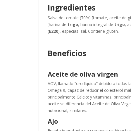
Ingredientes
Salsa de tomate (70%) [tomate, aceite de gira
[harina de
trigo
, harina integral de
trigo
, a
(
E220
), especias, sal. Contiene gluten.
Beneficios
Aceite de oliva virgen
AOV, llamado “oro líquido” debido a todas l
Omega 9, capaz de reducir el colesterol ma
principalmente Calcio; y vitaminas, principa
aceite se diferencia del Aceite de Oliva Vir
nutricional, similares.
Ajo
Fuente importante de compuestos bioactivos 