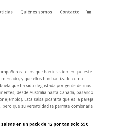
ticias
Quiénes somos
Contacto
compañeros…esos que han insistido en que este
el mercado, y que ellos han bautizado como
 abuela que ha sido degustada por gente de más
tinentes, desde Australia hasta Canadá, pasando
r ejemplo). Esta salsa picantita que es la pareja
, pero que su versatilidad te permite combinarla
salsas en un pack de 12 por tan solo 55€